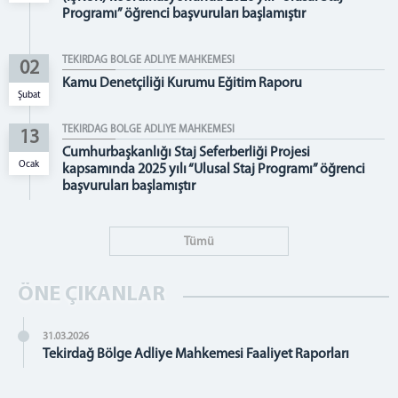
İdari İşler Müdürlüğü
Programı” öğrenci başvuruları başlamıştır
Bilgi İşlem Müdürlüğü
Ön Büro
TEKİRDAĞ BÖLGE ADLİYE MAHKEMESİ
02
Kişisel Verileri Temizleme Bürosu
Kamu Denetçiliği Kurumu Eğitim Raporu
Şubat
Vezne
TEKİRDAĞ BÖLGE ADLİYE MAHKEMESİ
Santral
13
Cumhurbaşkanlığı Staj Seferberliği Projesi
Başkanlık
Ocak
kapsamında 2025 yılı “Ulusal Staj Programı” öğrenci
başvuruları başlamıştır
Bölge Adliye Mahkemesi Başkanı
Bölge Adliye Mahkemesi Başkanlığı Özel Kalem
Adalet Komisyonu Başkanlığı
Tümü
Başkanlar Kurulu
Adalet Komisyonu Kalemi
ÖNE ÇIKANLAR
Daireler
31.03.2026
Ceza Daireleri
Tekirdağ Bölge Adliye Mahkemesi Faaliyet Raporları
Hukuk Daireleri